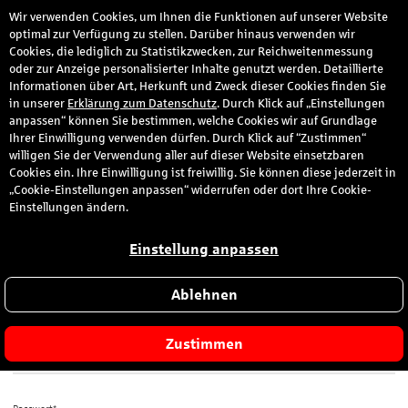
Wir verwenden Cookies, um Ihnen die Funktionen auf unserer Website
den
optimal zur Verfügung zu stellen. Darüber hinaus verwenden wir
Cookies, die lediglich zu Statistikzwecken, zur Reichweitenmessung
oder zur Anzeige personalisierter Inhalte genutzt werden. Detaillierte
Informationen über Art, Herkunft und Zweck dieser Cookies finden Sie
Anmeldung
in unserer
Erklärung zum Datenschutz
. Durch Klick auf „Einstellungen
anpassen“ können Sie bestimmen, welche Cookies wir auf Grundlage
Ihrer Einwilligung verwenden dürfen. Durch Klick auf “Zustimmen“
Bitte melden Sie sich hier mit Ihrer E-Mail-Adresse und dem von
willigen Sie der Verwendung aller auf dieser Website einsetzbaren
Ihnen gewählten Passwort an.
Cookies ein. Ihre Einwilligung ist freiwillig. Sie können diese jederzeit in
„Cookie-Einstellungen anpassen“ widerrufen oder dort Ihre Cookie-
Sie sind zum ersten Mal hier?
Einstellungen ändern.
Dann registrieren Sie sich jetzt hier
.
Einstellung anpassen
Ablehnen
E-Mail-Adresse*
Zustimmen