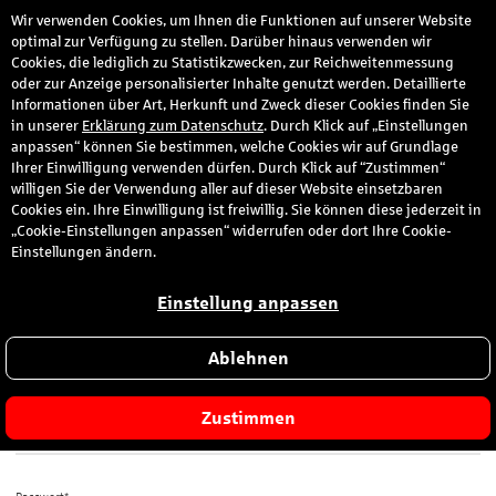
Wir verwenden Cookies, um Ihnen die Funktionen auf unserer Website
den
optimal zur Verfügung zu stellen. Darüber hinaus verwenden wir
Cookies, die lediglich zu Statistikzwecken, zur Reichweitenmessung
oder zur Anzeige personalisierter Inhalte genutzt werden. Detaillierte
Informationen über Art, Herkunft und Zweck dieser Cookies finden Sie
Anmeldung
in unserer
Erklärung zum Datenschutz
. Durch Klick auf „Einstellungen
anpassen“ können Sie bestimmen, welche Cookies wir auf Grundlage
Ihrer Einwilligung verwenden dürfen. Durch Klick auf “Zustimmen“
Bitte melden Sie sich hier mit Ihrer E-Mail-Adresse und dem von
willigen Sie der Verwendung aller auf dieser Website einsetzbaren
Ihnen gewählten Passwort an.
Cookies ein. Ihre Einwilligung ist freiwillig. Sie können diese jederzeit in
„Cookie-Einstellungen anpassen“ widerrufen oder dort Ihre Cookie-
Sie sind zum ersten Mal hier?
Einstellungen ändern.
Dann registrieren Sie sich jetzt hier
.
Einstellung anpassen
Ablehnen
E-Mail-Adresse*
Zustimmen